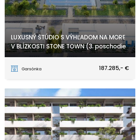
LUXUSNÝ ŠTÚDIO S VÝHĽADOM NA MORE
V BLÍZKOSTI STONE TOWN (3. poschodie
Stone Town
187.285,- €
Garsónka