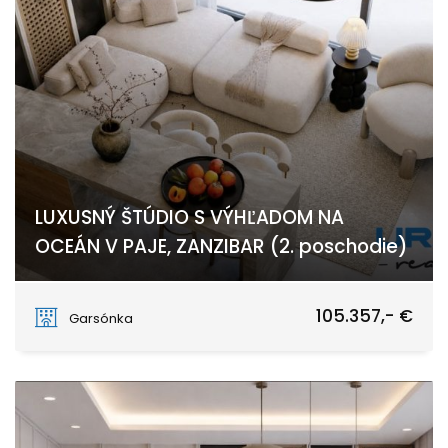
LUXUSNÝ ŠTÚDIO S VÝHĽADOM NA
OCEÁN V PAJE, ZANZIBAR (2. poschodie)
PAJE
105.357,- €
Garsónka