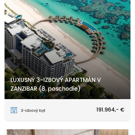
LUXUSNÝ 3-IZBOVÝ APARTMÁN V
ZANZIBAR (8. poschodie)
PAJE
191.964,- €
3-izbový byt