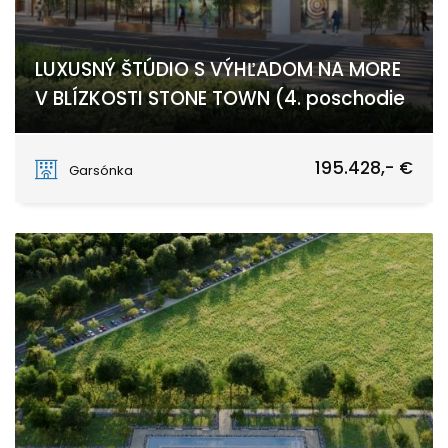
LUXUSNÝ ŠTÚDIO S VÝHĽADOM NA MORE
V BLÍZKOSTI STONE TOWN (4. poschodie
Stone Town
195.428,- €
Garsónka