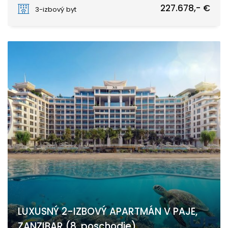
PAJE
227.678,- €
3-izbový byt
LUXUSNÝ 2-IZBOVÝ APARTMÁN V PAJE,
ZANZIBAR (8. poschodie)