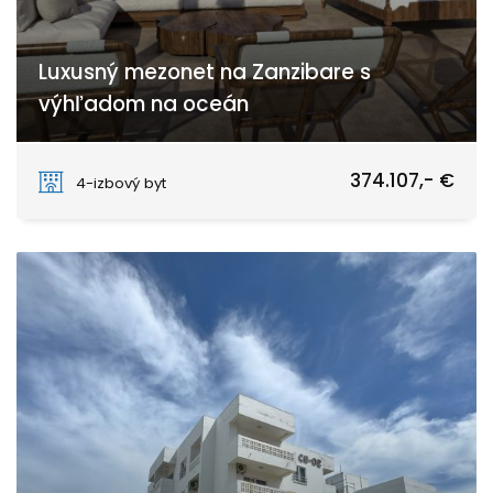
Luxusný mezonet na Zanzibare s
výhľadom na oceán
Paje
374.107,- €
4-izbový byt