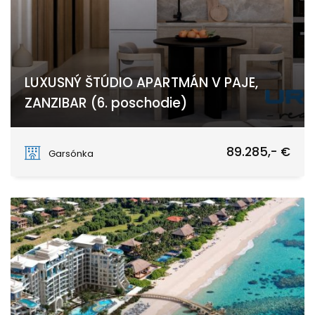
LUXUSNÝ ŠTÚDIO APARTMÁN V PAJE,
ZANZIBAR (6. poschodie)
PAJE
89.285,- €
Garsónka