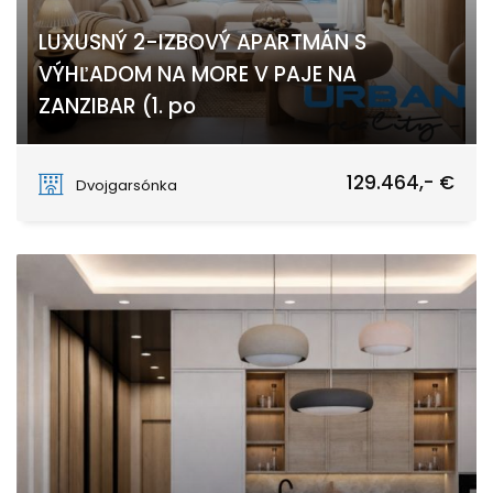
LUXUSNÝ 2-IZBOVÝ APARTMÁN S
VÝHĽADOM NA MORE V PAJE NA
ZANZIBAR (1. po
PAJE
129.464,- €
Dvojgarsónka