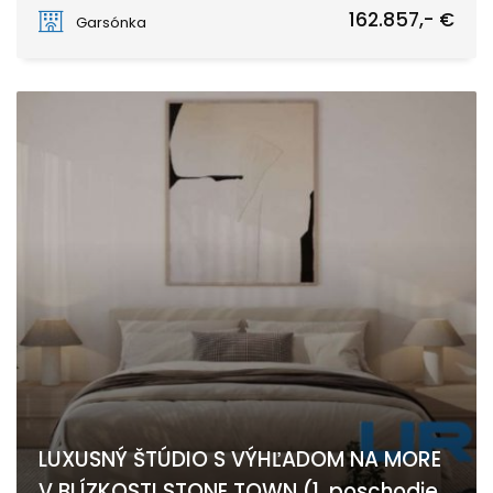
Stone Town
162.857,- €
Garsónka
LUXUSNÝ ŠTÚDIO S VÝHĽADOM NA MORE
V BLÍZKOSTI STONE TOWN (1. poschodie