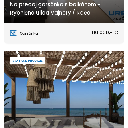
Na predaj garsónka s balkónom -
Rybničná ulica Vajnory / Rača
Rybničná, Bratislava - Vajnory
110.000,- €
Garsónka
VRÁTANE PROVÍZIE