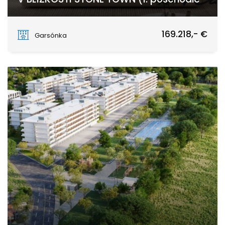
Stone Town
169.218,- €
Garsónka