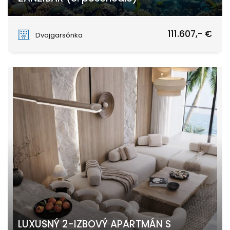
PAJE
111.607,- €
Dvojgarsónka
LUXUSNÝ 2-IZBOVÝ APARTMÁN S