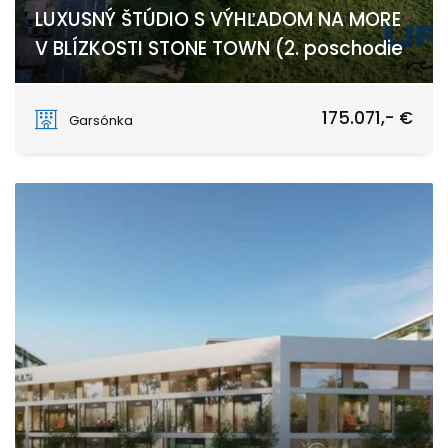
LUXUSNÝ ŠTÚDIO S VÝHĽADOM NA MORE
V BLÍZKOSTI STONE TOWN (2. poschodie
Stone Town
175.071,- €
Garsónka