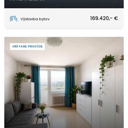
Paje, Unguja South
169.420,- €
Výstavba bytov
VRÁTANE PROVÍZIE