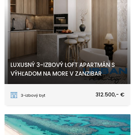
LUXUSNÝ 3-IZBOVÝ LOFT APARTMÁN S
VÝHĽADOM NA MORE V ZANZIBAR
PAJE
312.500,- €
3-izbový byt