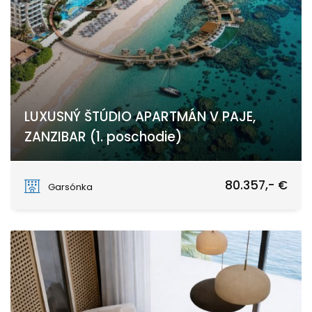
LUXUSNÝ ŠTÚDIO APARTMÁN V PAJE,
ZANZIBAR (1. poschodie)
PAJE
80.357,- €
Garsónka