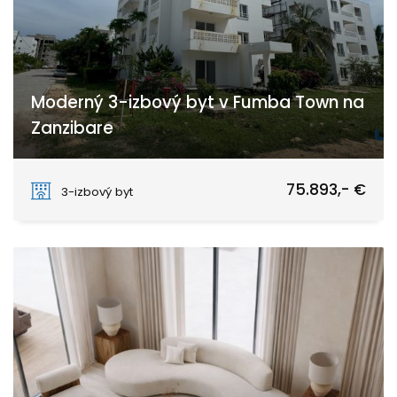
Moderný 3-izbový byt v Fumba Town na
Zanzibare
Fumba Town
75.893,- €
3-izbový byt