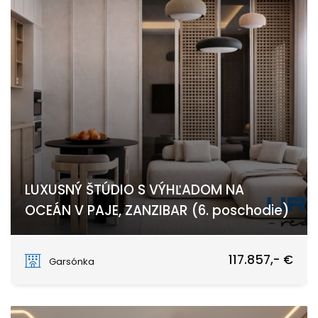
LUXUSNÝ ŠTÚDIO S VÝHĽADOM NA
OCEÁN V PAJE, ZANZIBAR (6. poschodie)
PAJE
117.857,- €
Garsónka