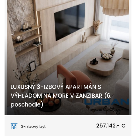
LUXUSNÝ 3-IZBOVÝ APARTMÁN S
VÝHĽADOM NA MORE V ZANZIBAR (6.
poschodie)
PAJE
257.142,- €
3-izbový byt