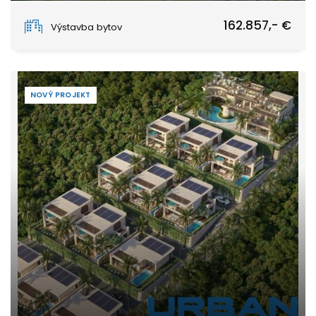
Stone Town
162.857,- €
Výstavba bytov
NOVÝ PROJEKT