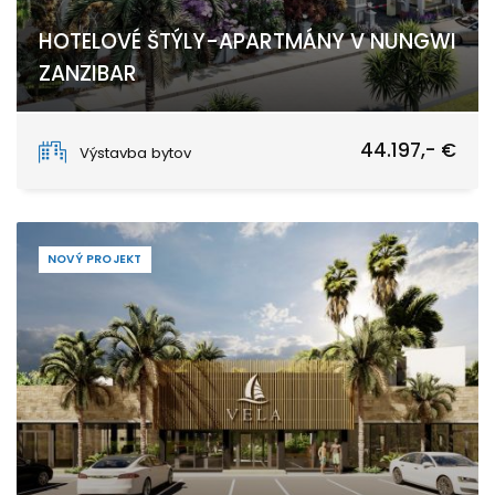
HOTELOVÉ ŠTÝLY-APARTMÁNY V NUNGWI
ZANZIBAR
Nungwi, Unguja North
44.197,- €
Výstavba bytov
NOVÝ PROJEKT