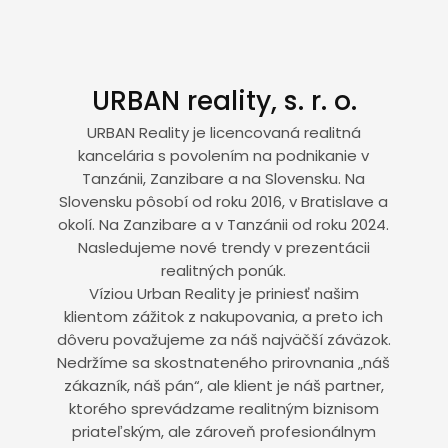
URBAN reality, s. r. o.
URBAN Reality je licencovaná realitná
kancelária s povolením na podnikanie v
Tanzánii, Zanzibare a na Slovensku. Na
Slovensku pôsobí od roku 2016, v Bratislave a
okolí. Na Zanzibare a v Tanzánii od roku 2024.
Nasledujeme nové trendy v prezentácii
realitných ponúk.
Víziou Urban Reality je priniesť našim
klientom zážitok z nakupovania, a preto ich
dôveru považujeme za náš najväčší záväzok.
Nedržíme sa skostnateného prirovnania „náš
zákazník, náš pán“, ale klient je náš partner,
ktorého sprevádzame realitným biznisom
priateľským, ale zároveň profesionálnym