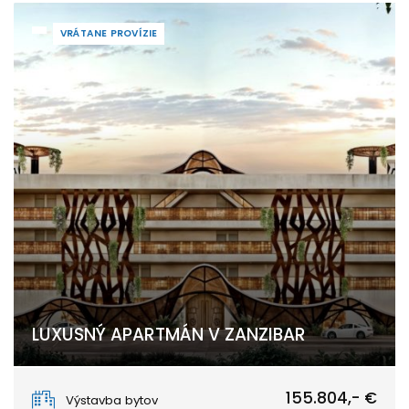
VRÁTANE PROVÍZIE
LUXUSNÝ APARTMÁN V ZANZIBAR
Matemwe, Unguja North
155.804,- €
Výstavba bytov