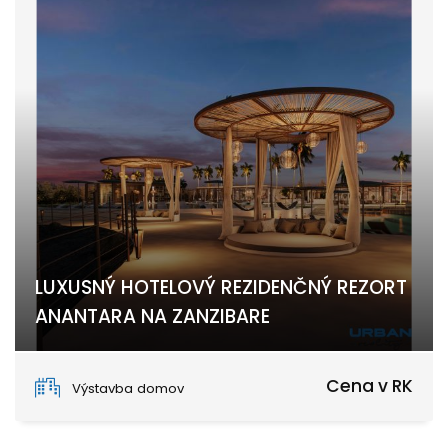
LUXUSNÝ HOTELOVÝ REZIDENČNÝ REZORT
ANANTARA NA ZANZIBARE
Nungwi, Zanzibar North
Cena v RK
Výstavba domov