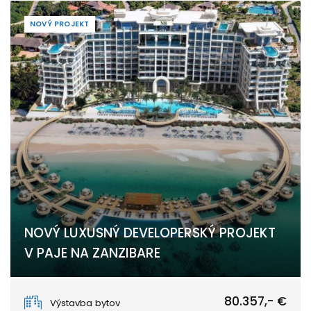
NOVÝ PROJEKT
NOVÝ LUXUSNÝ DEVELOPERSKÝ PROJEKT
V PAJE NA ZANZIBARE
PAJE
80.357,- €
Výstavba bytov