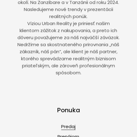
okolí. Na Zanzibare a v Tanzánii od roku 2024.
Nasledujeme nové trendy v prezentácii
realitných ponúk.
Víziou Urban Reality je priniesť našim
klientom zážitok z nakupovania, a preto ich
dôveru považujeme za náš najväčší záväzok.
Nedržíme sa skostnateného prirovnania „náš
zákazník, náš pán“, ale klient je náš partner,
ktorého sprevádzame realitným biznisom
priateľským, ale zároveň profesionálnym
spôsobom.
Ponuka
Predaj
Prenájom