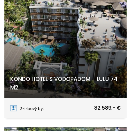
KONDO HOTEL S VODOPÁDOM - LULU 74
M2
Nungwi
82.589,- €
3-izbový byt