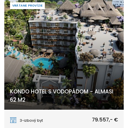
VRÁTANE PROVÍZIE
KONDO HOTEL S VODOPÁDOM - ALMASI
62 M2
Nungwi
79.557,- €
3-izbový byt