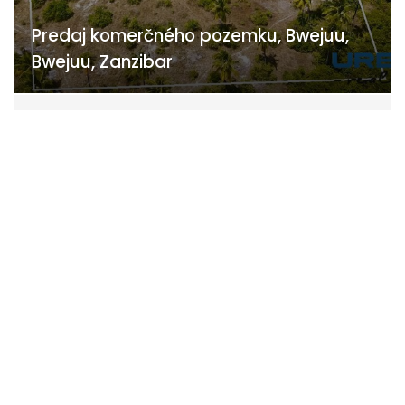
Predaj komerčného pozemku, Bwejuu,
Bwejuu, Zanzibar
Bwejuu, Unguja South Region, Zanzibar
0,- €
Pozemky - komerčné
VRÁTANE PROVÍZIE