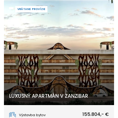
VRÁTANE PROVÍZIE
LUXUSNÝ APARTMÁN V ZANZIBAR
Matemwe, Unguja North
155.804,- €
Výstavba bytov