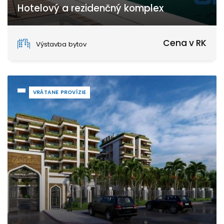
Hotelový a rezidenčný komplex
Zanzibar
Cena v RK
Výstavba bytov
VRÁTANE PROVÍZIE