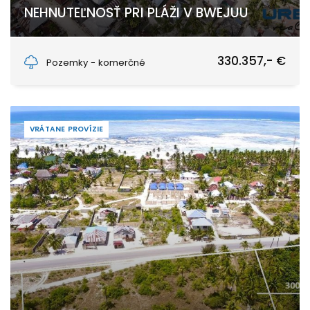
NEHNUTEĽNOSŤ PRI PLÁŽI V BWEJUU
Bwejuu, Unguja South Region
330.357,- €
Pozemky - komerčné
VRÁTANE PROVÍZIE