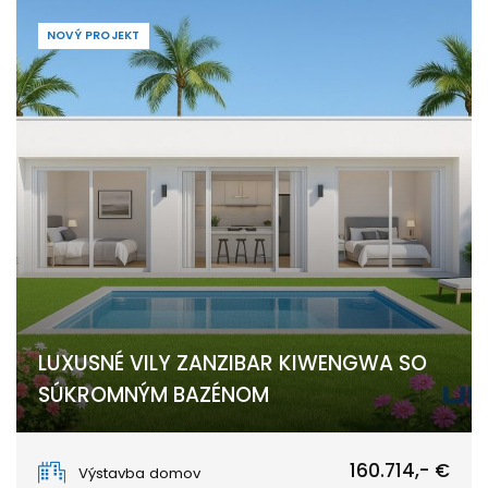
NOVÝ PROJEKT
LUXUSNÉ VILY ZANZIBAR KIWENGWA SO
SÚKROMNÝM BAZÉNOM
Kiwengwa, Zanzibar North East
160.714,- €
Výstavba domov