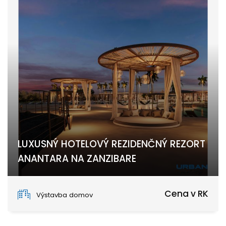
LUXUSNÝ HOTELOVÝ REZIDENČNÝ REZORT
ANANTARA NA ZANZIBARE
Nungwi, Zanzibar North
Cena v RK
Výstavba domov