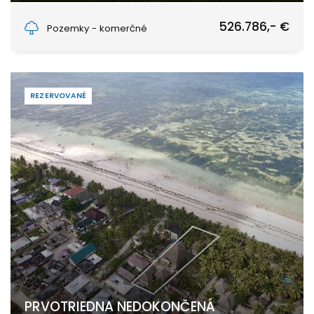
Matemwe, Unguja North East
526.786,- €
Pozemky - komerčné
REZERVOVANÉ
PRVOTRIEDNA NEDOKONČENÁ