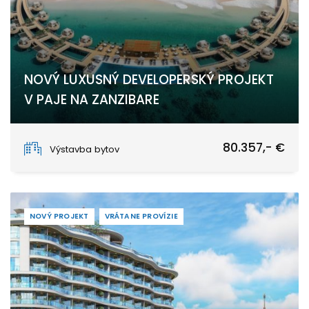
NOVÝ LUXUSNÝ DEVELOPERSKÝ PROJEKT
V PAJE NA ZANZIBARE
PAJE
80.357,- €
Výstavba bytov
NOVÝ PROJEKT
VRÁTANE PROVÍZIE