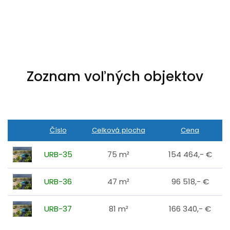
Zoznam voľných objektov
Číslo
Celková plocha
Cena
URB-35
75 m²
154 464,- €
URB-36
47 m²
96 518,- €
URB-37
81 m²
166 340,- €