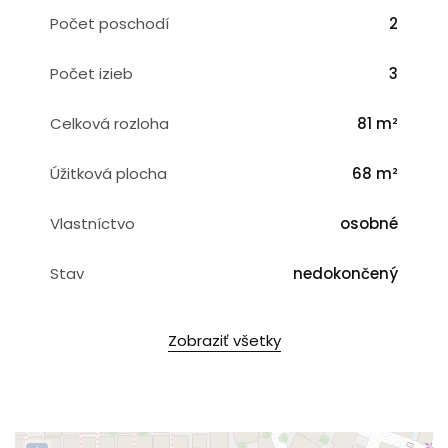
Počet poschodí
2
Počet izieb
3
Celková rozloha
81 m²
Úžitková plocha
68 m²
Vlastníctvo
osobné
Stav
nedokončený
Zobraziť všetky