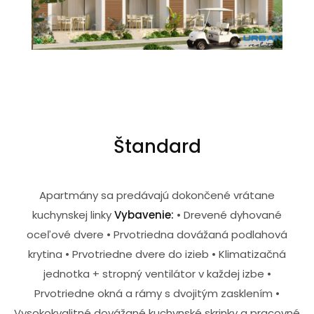
Štandard
Apartmány sa predávajú dokončené vrátane
kuchynskej linky
Vybavenie:
• Drevené dyhované
oceľové dvere • Prvotriedna dovážaná podlahová
krytina • Prvotriedne dvere do izieb • Klimatizačná
jednotka + stropný ventilátor v každej izbe •
Prvotriedne okná a rámy s dvojitým zasklením •
Vysokokvalitné dovážané kuchynské skrinky a pracovné