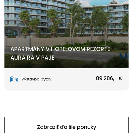
APARTMÁNY V HOTELOVOM REZORTE
AURA RA V PAJE
Paje
89.286,- €
Výstavba bytov
Zobraziť ďalšie ponuky