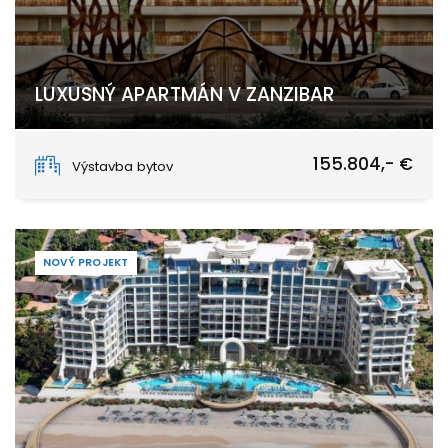
LUXUSNÝ APARTMÁN V ZANZIBAR
Matemwe, Unguja North
155.804,- €
Výstavba bytov
NOVÝ PROJEKT