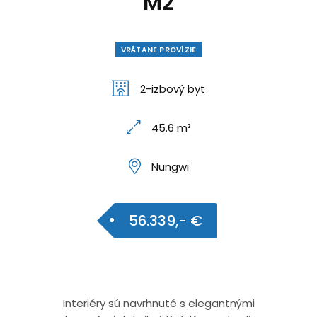
M2
VRÁTANE PROVÍZIE
2-izbový byt
45.6 m²
Nungwi
56.339,- €
Interiéry sú navrhnuté s elegantnými