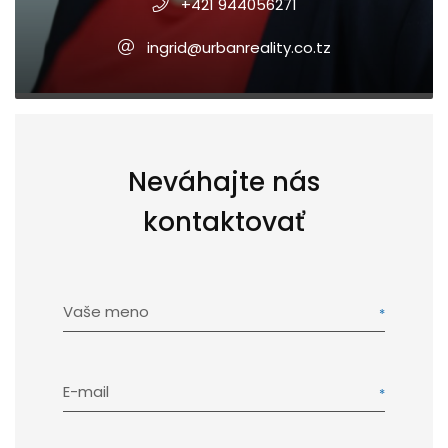
+421 944056271
ingrid@urbanreality.co.tz
Neváhajte nás
kontaktovať
Vaše meno
E-mail