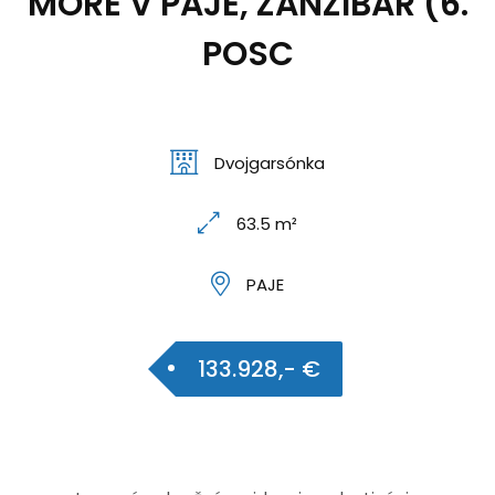
MORE V PAJE, ZANZIBAR (6.
POSC
Dvojgarsónka
63.5 m²
PAJE
133.928,- €