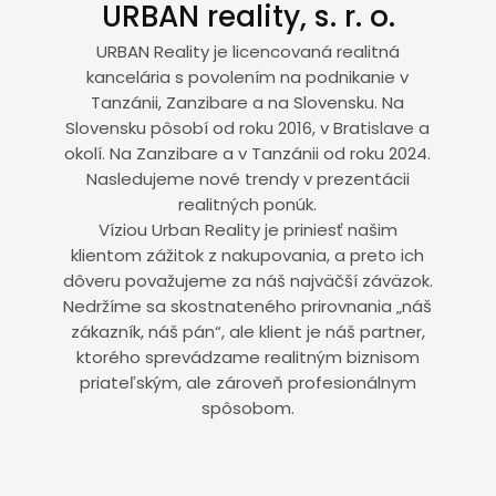
URBAN reality, s. r. o.
URBAN Reality je licencovaná realitná
kancelária s povolením na podnikanie v
Tanzánii, Zanzibare a na Slovensku. Na
Slovensku pôsobí od roku 2016, v Bratislave a
okolí. Na Zanzibare a v Tanzánii od roku 2024.
Nasledujeme nové trendy v prezentácii
realitných ponúk.
Víziou Urban Reality je priniesť našim
klientom zážitok z nakupovania, a preto ich
dôveru považujeme za náš najväčší záväzok.
Nedržíme sa skostnateného prirovnania „náš
zákazník, náš pán“, ale klient je náš partner,
ktorého sprevádzame realitným biznisom
priateľským, ale zároveň profesionálnym
spôsobom.