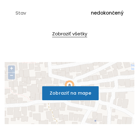
Stav
nedokončený
Zobraziť všetky
+
−
Zobraziť na mape