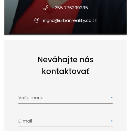
+255 776399385
ingrid@urbanreality.co.tz
Neváhajte nás
kontaktovať
Vaše meno
E-mail