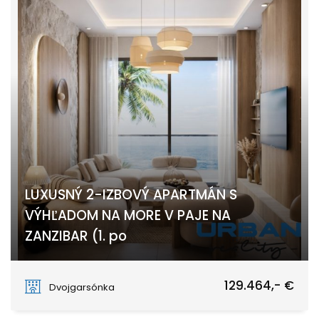
LUXUSNÝ 2-IZBOVÝ APARTMÁN S
VÝHĽADOM NA MORE V PAJE NA
ZANZIBAR (1. po
PAJE
129.464,- €
Dvojgarsónka