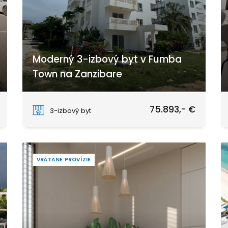
Moderný 3-izbový byt v Fumba
Town na Zanzibare
Fumba Town
75.893,- €
3-izbový byt
VRÁTANE PROVÍZIE