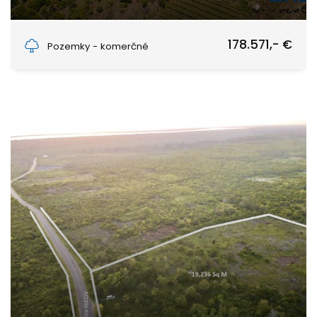
Jozani, Pete, Unguja South Region
178.571,- €
Pozemky - komerčné