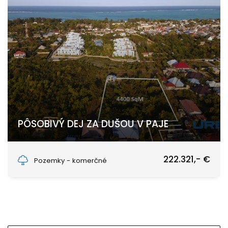
PÔSOBIVÝ DEJ ZA DUŠOU V PAJE
Paje, Unguja South
222.321,- €
Pozemky - komerčné