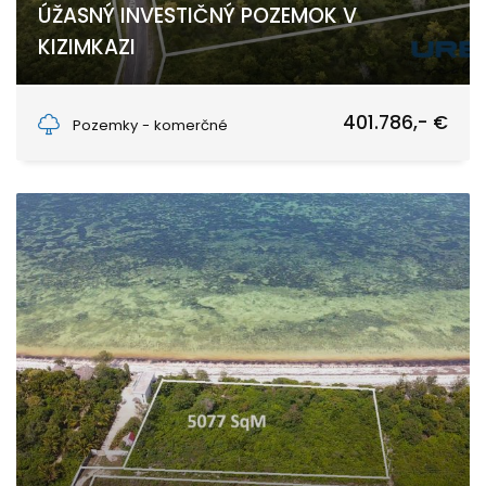
ÚŽASNÝ INVESTIČNÝ POZEMOK V
KIZIMKAZI
Kizimkazi, Unguja South
401.786,- €
Pozemky - komerčné