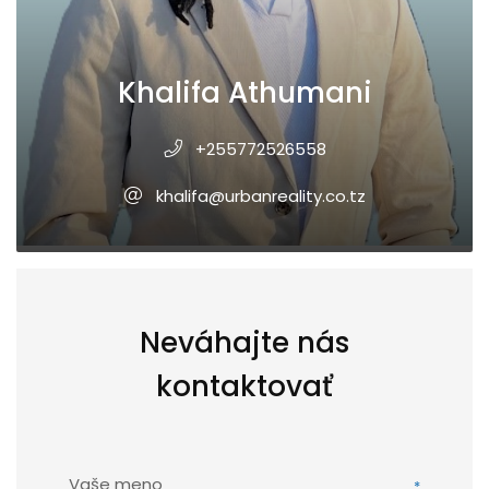
Khalifa Athumani
+255772526558
khalifa@urbanreality.co.tz
Neváhajte nás
kontaktovať
Vaše meno