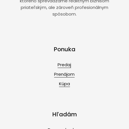
ktorého sprevádzame realitným biznisom
priateľským, ale zároveň profesionálnym
spôsobom.
Ponuka
Predaj
Prenájom
Kúpa
Hľadám