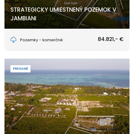
STRATEGICKY UMIESTNENÝ POZEMOK V
JAMBIANI
Jambiani, Unguja South Region
84.821,- €
Pozemky - komerčné
PREDANÉ