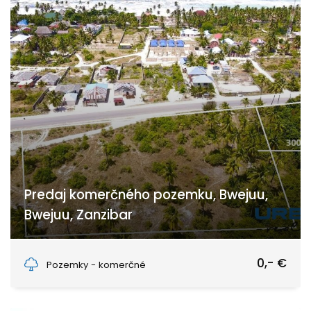
Predaj komerčného pozemku, Bwejuu,
Bwejuu, Zanzibar
Bwejuu, Unguja South Region, Zanzibar
0,- €
Pozemky - komerčné