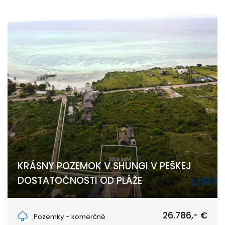
KRÁSNY POZEMOK V SHUNGI V PEŠKEJ
DOSTATOČNOSTI OD PLÁŽE
Shungi, Makunduchi, UNGUJA SOUTH REGION
26.786,- €
Pozemky - komerčné