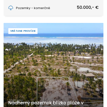
Makunduchi, Unguja South Region, Zanzibar
50.000,- €
Pozemky - komerčné
VRÁTANE PROVÍZIE
Nádherný pozemok blízko pláže v